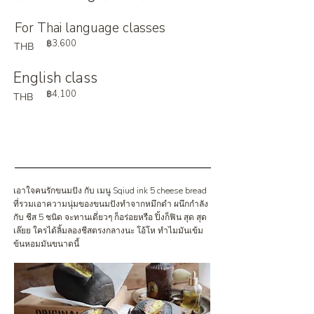
For Thai language classes
฿3,600
THB
English class
฿4,100
THB
เอาใจคนรักขนมปัง กับ เมนู Sqiud ink 5 cheese bread
ที่รวมเอาความนุ่มของขนมปังทำจากหมึกดำ ผนึกกำลัง
กับ ชีส 5 ชนิด จะทานเดี่ยวๆ ก็อร่อยหรือ ปิ้งก็ฟิน สุด สุด
เล๊ยย ใครได้ลิ้มลองชีสตรงกลางนะ โอ้โห ทำไมมันเข้ม
ข้นหอมมันขนาดนี้