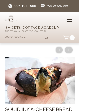
096-194-1055
@sweetscottage
SWEETS COTTAGE ACADEMY
PROFESSIONAL PASTRY SCHOOL EST 2012
<
>
SQUID INK 5-CHEESE BREAD