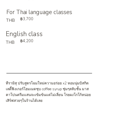
For Thai language classes
฿3,700
THB
English class
฿4,200
THB
ทีรามิสุ ปรับสูตรโฉมใหม่ความอร่อย x2 หอมนุ่มบิสกิต
เลดี้ฟิงเกอร์โฮมเมดชุบ coffee syrup ชุ่มๆสลับชั้น มาส
คาโปนครีมแสนจะเข้มข้นแต่ไม่เลี่ยน โรยผงโกโก้หน่อย
เสิร์ฟสวยๆในร้านได้เลย