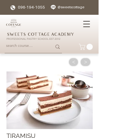
096-194-1055
@sweetscottage
SWEETS COTTAGE ACADEMY
PROFESSIONAL PASTRY SCHOOL EST 2012
<
>
TIRAMISU