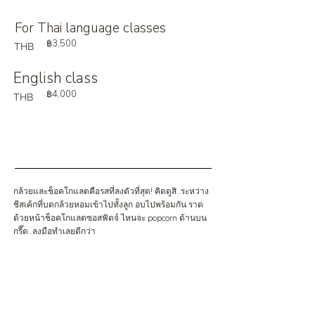
For Thai language classes
฿3,500
THB
English class
฿4,000
THB
กล้วยและช็อคโกแลตคือรสที่ลงตัวที่สุด! คิดดูสิ..ระหว่าง
ชีสเค้กที่บดกล้วยหอมเข้าไปทั้งลูก อบไปพร้อมกัน ราด
ด้วยหน้าช็อคโกแลตซอสฟัดจ์ ไหนจะ popcorn ด้านบน
กรี๊ด..ลงมือทำเลยดีกว่า