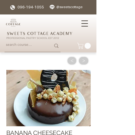
096-194-1055
@sweetscottage
SWEETS COTTAGE ACADEMY
PROFESSIONAL PASTRY SCHOOL EST 2012
<
>
BANANA CHEESECAKE