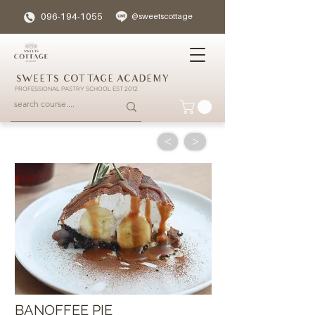
096-194-1055
@sweetscottage
SWEETS COTTAGE ACADEMY
PROFESSIONAL PASTRY SCHOOL EST 2012
<
>
BANOFFEE PIE