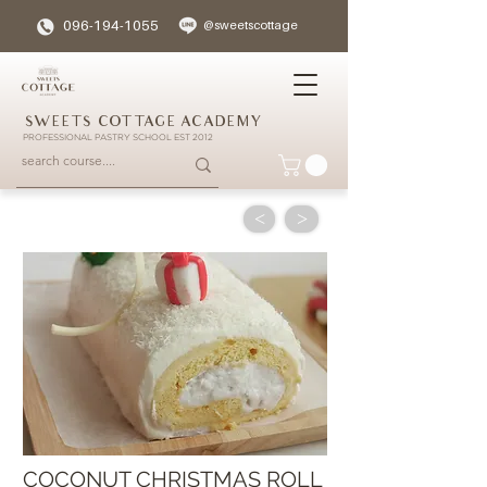
096-194-1055
@sweetscottage
SWEETS COTTAGE ACADEMY
PROFESSIONAL PASTRY SCHOOL EST 2012
<
>
COCONUT CHRISTMAS ROLL