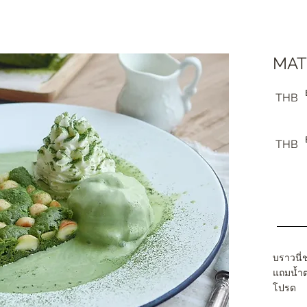
MAT
THB
THB
บราวนี่
แถมน้ำ
โปรด