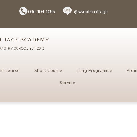
096-194-1055
@sweetscottage
TTAGE ACADEMY
ASTRY SCHOOL EST 2012
en course
Short Course
Long Programme
Prom
Service