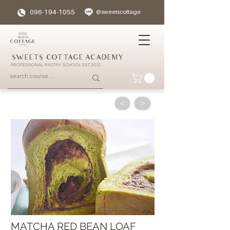
096-194-1055
@sweetscottage
SWEETS COTTAGE ACADEMY
PROFESSIONAL PASTRY SCHOOL EST 2012
<
>
MATCHA RED BEAN LOAF