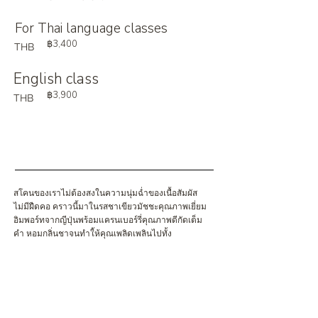
For Thai language classes
฿3,400
THB
English class
฿3,900
THB
สโคนของเราไม่ต้องสงในความนุ่มฉ่ำของเนื้อสัมผัส
ไม่มีฝืดคอ คราวนี้มาในรสชาเขียวมัชชะคุณภาพเยี่ยม
อิมพอร์ทจากญีปุ่นพร้อมแครนเบอร์รี่คุณภาพดีกัดเต็ม
คำ หอมกลิ่นชาจนทำใ้ห้คุณเพลิดเพลินไปทั้ง