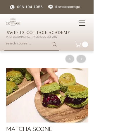
096-194-1055
@sweetscottage
SWEETS COTTAGE ACADEMY
PROFESSIONAL PASTRY SCHOOL EST 2012
<
>
MATCHA SCONE