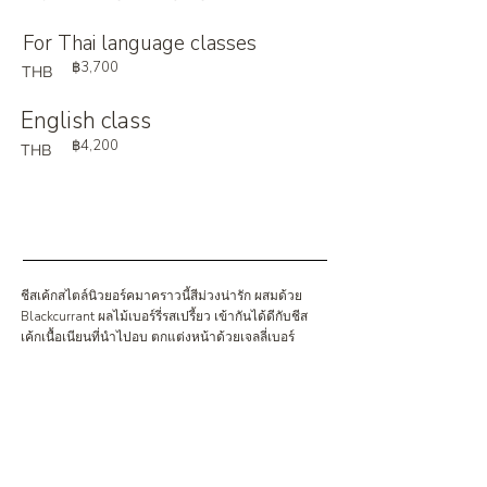
For Thai language classes
฿3,700
THB
English class
฿4,200
THB
ชีสเค้กสไตล์นิวยอร์คมาคราวนี้สีม่วงน่ารัก ผสมด้วย
Blackcurrant ผลไม้เบอร์รี่รสเปรี้ยว เข้ากันได้ดีกับชีส
เค้กเนื้อเนียนที่นำไปอบ ตกแต่งหน้าด้วยเจลลี่เบอร์