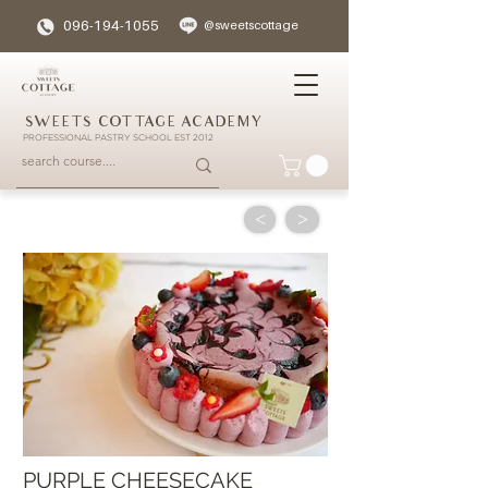
096-194-1055
@sweetscottage
SWEETS COTTAGE ACADEMY
PROFESSIONAL PASTRY SCHOOL EST 2012
<
>
PURPLE CHEESECAKE