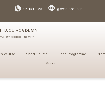
096-194-1055
@sweetscottage
TTAGE ACADEMY
ASTRY SCHOOL EST 2012
en course
Short Course
Long Programme
Prom
Service