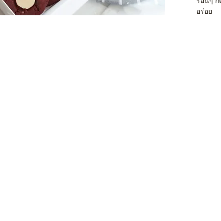
ร้อนๆ กั
อร่อย