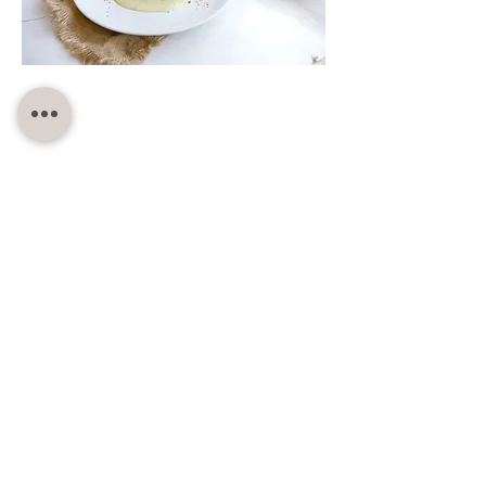
SWEETS COTTAGE ACADEMY
PROFESSIONAL PASTRY SCHOOL EST 2012, THAILAND
All Courses
All Courses
Private Course
Private Course