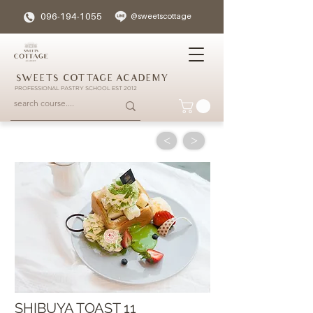
096-194-1055
@sweetscottage
SWEETS COTTAGE ACADEMY
PROFESSIONAL PASTRY SCHOOL EST 2012
<
>
SHIBUYA TOAST 11