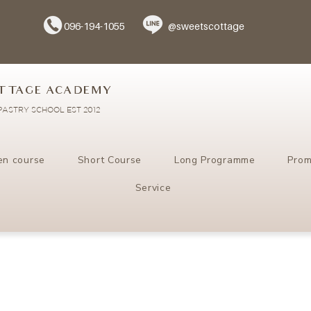
096-194-1055
@sweetscottage
TTAGE ACADEMY
ASTRY SCHOOL EST 2012
en course
Short Course
Long Programme
Prom
Service