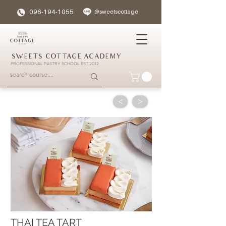
096-194-1055
@sweetscottage
SWEETS COTTAGE ACADEMY
PROFESSIONAL PASTRY SCHOOL EST 2012
<
>
THAI TEA TART