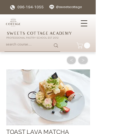
096-194-1055
@sweetscottage
SWEETS COTTAGE ACADEMY
PROFESSIONAL PASTRY SCHOOL EST 2012
<
>
TOAST LAVA MATCHA