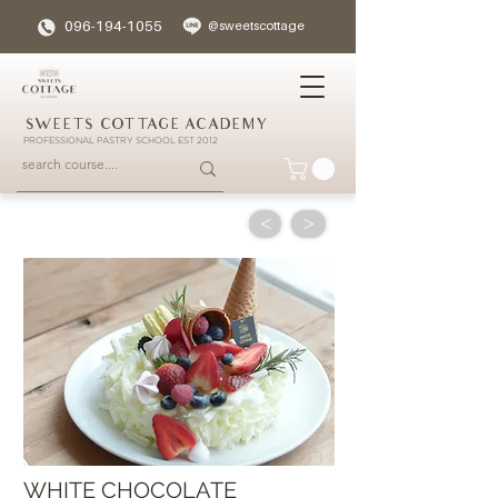
096-194-1055
@sweetscottage
SWEETS COTTAGE ACADEMY
PROFESSIONAL PASTRY SCHOOL EST 2012
<
>
WHITE CHOCOLATE