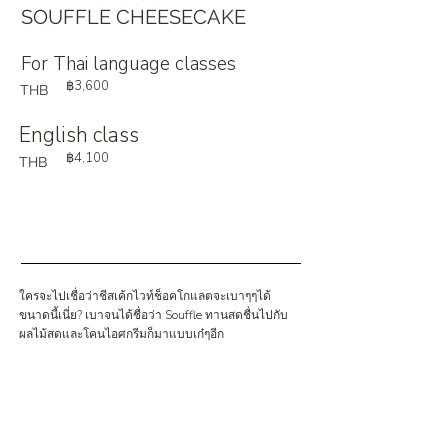
SOUFFLE CHEESECAKE
For Thai language classes
฿3,600
THB
English class
฿4,100
THB
ใครจะไปเชื่อว่าชีสเค้กไวท์ช็อคโกแลตจะเบาๆๆได้
ขนาดนี้เนี่ย? เบาจนได้ชื่อว่า Souffle ทานสดชื่นไปกับ
ผลไม้สดและโคนไอศกรีมก็มาแบบเก๋ๆอีก