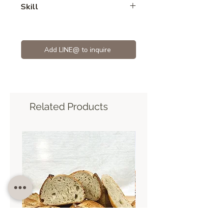
Skill
No-bake
Add LINE@ to inquire
Related Products