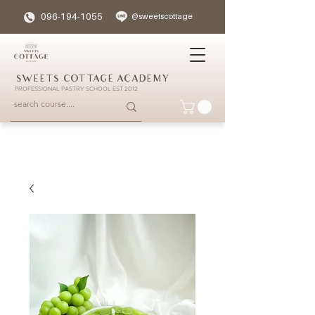
096-194-1055
@sweetscottage
SWEETS COTTAGE ACADEMY
PROFESSIONAL PASTRY SCHOOL EST 2012