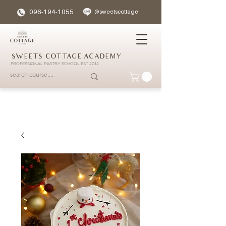
096-194-1055
@sweetscottage
SWEETS COTTAGE ACADEMY
PROFESSIONAL PASTRY SCHOOL EST 2012