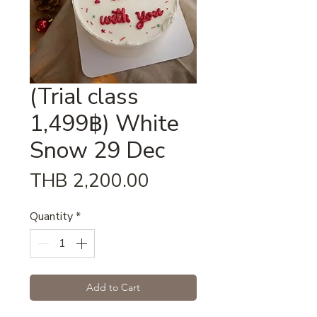
(Trial class
1,499฿) White
Snow 29 Dec
Price
THB 2,200.00
Quantity
*
Add to Cart