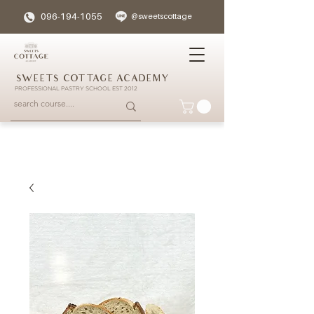
096-194-1055
@sweetscottage
SWEETS COTTAGE ACADEMY
PROFESSIONAL PASTRY SCHOOL EST 2012