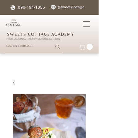
096-194-1055
@sweetscottage
SWEETS COTTAGE ACADEMY
PROFESSIONAL PASTRY SCHOOL EST 2012