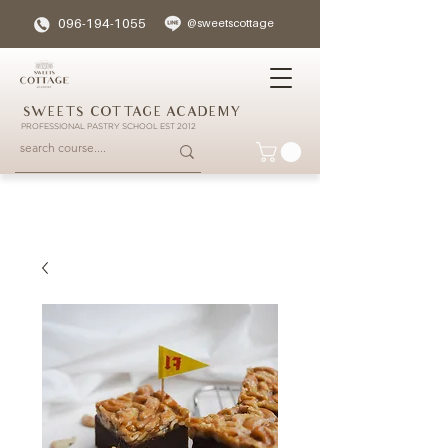
096-194-1055
@sweetscottage
SWEETS COTTAGE ACADEMY
PROFESSIONAL PASTRY SCHOOL EST 2012