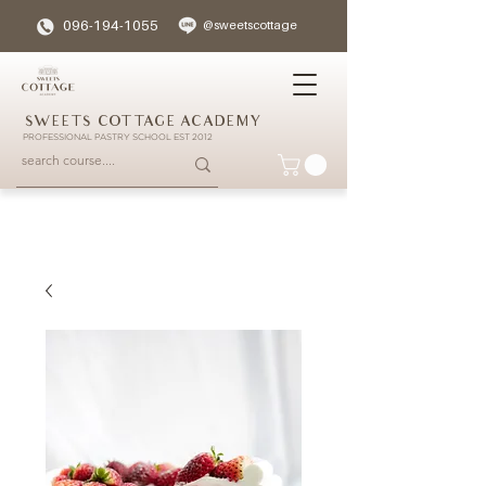
096-194-1055
@sweetscottage
SWEETS COTTAGE ACADEMY
PROFESSIONAL PASTRY SCHOOL EST 2012