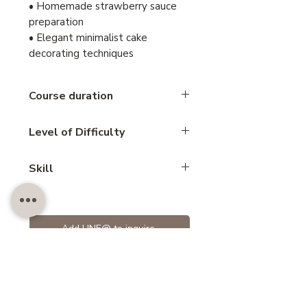
• Homemade strawberry sauce
preparation
• Elegant minimalist cake
decorating techniques
Course duration
2.5 Hours
Level of Difficulty
Intermediate
Skill
Crepe cake
Add LINE@ to inquire