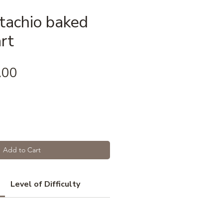
tachio baked
rt
Price
.00
Add to Cart
Level of Difficulty