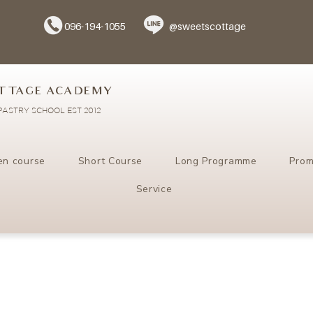
096-194-1055
@sweetscottage
TTAGE ACADEMY
ASTRY SCHOOL EST 2012
en course
Short Course
Long Programme
Prom
Service