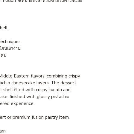
 Fusion ที่เหมาะทั้งสำหรับขายในคาเฟ่และ
hell
Techniques
นียนเงางาม
ยคม
 Middle Eastern flavors, combining crispy
achio cheesecake layers. The dessert
 shell filled with crispy kunafa and
ke, finished with glossy pistachio
yered experience.
ert or premium fusion pastry item.
arn: