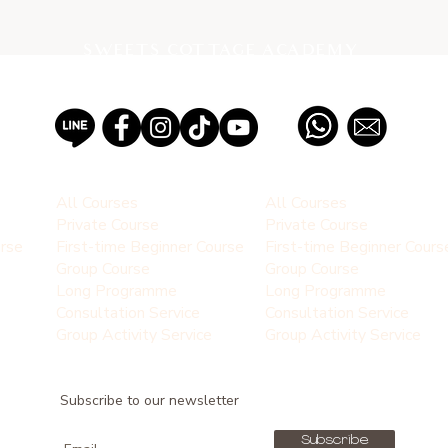
SWEETS COTTAGE ACADEMY
PROFESSIONAL PASTRY SCHOOL EST 2012, THAILAND
All Courses
All Courses
Private Course
Private Course
urse
First-time Beginner Course
First-time Beginner Cours
Group Course
Group Course
Long Programme
Long Programme
Consultation Service
Consultation Service
Group Activity Service
Group Activity Service
Subscribe to our newsletter
Subscribe