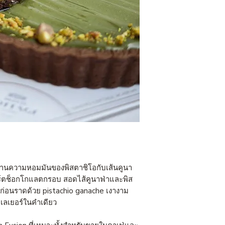
ผสานความหอมมันของพิสตาชิโอกับเส้นคูนา
ร์ตช็อกโกแลตกรอบ สอดไส้คูนาฟ่าและพิส
น ก่อนราดด้วย pistachio ganache เงางาม
เลเยอร์ในคำเดียว