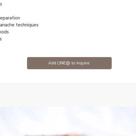
es
reparation
ganache techniques
thods
s
Add LINE@ to inquire