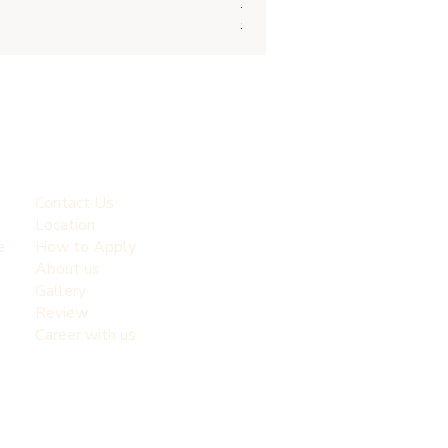
Regular Price
Sale Price
THB 1,500.00
THB 1,200.00
Contact Us
Location
e
How to Apply
About us
Gallery
Review
Career with us