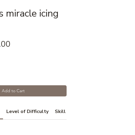
 miracle icing
Price
.00
Add to Cart
Level of Difficulty
Skill