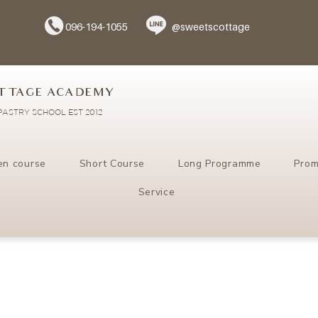
096-194-1055
@sweetscottage
TTAGE ACADEMY
ASTRY SCHOOL EST 2012
en course
Short Course
Long Programme
Prom
Service