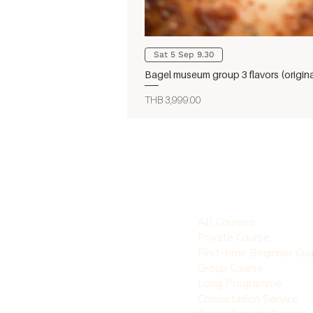
Sat 5 Sep 9.30
Bagel museum group 3 flavors (origin
Price
THB 3,999.00
All Courses
Private Course
First-time Beginner Co
Group Course
Long Programme
Consultation Service