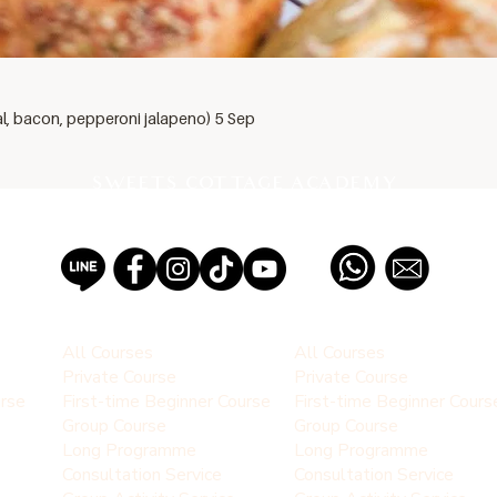
al, bacon, pepperoni jalapeno) 5 Sep
SWEETS COTTAGE ACADEMY
PROFESSIONAL PASTRY SCHOOL EST 2012, THAILAND
All Courses
All Courses
Private Course
Private Course
urse
First-time Beginner Course
First-time Beginner Cours
Group Course
Group Course
Long Programme
Long Programme
Consultation Service
Consultation Service