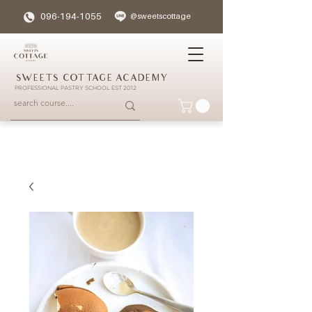
096-194-1055
@sweetscottage
SWEETS COTTAGE ACADEMY
PROFESSIONAL PASTRY SCHOOL EST 2012