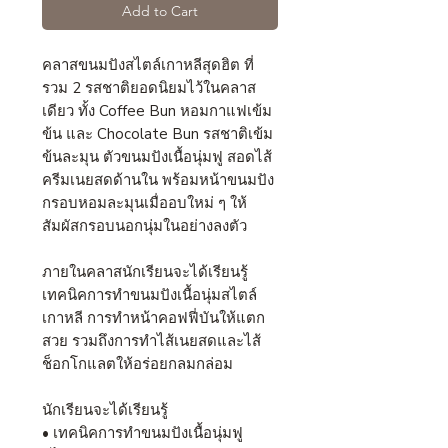
Add to Cart
คลาสขนมปังสไตล์เกาหลีสุดฮิต ที่
รวม 2 รสชาติยอดนิยมไว้ในคลาส
เดียว ทั้ง Coffee Bun หอมกาแฟเข้ม
ข้น และ Chocolate Bun รสชาติเข้ม
ข้นละมุน ตัวขนมปังเนื้อนุ่มฟู สอดไส้
ครีมเนยสดด้านใน พร้อมหน้าขนมปัง
กรอบหอมละมุนเมื่ออบใหม่ ๆ ให้
สัมผัสกรอบนอกนุ่มในอย่างลงตัว
ภายในคลาสนักเรียนจะได้เรียนรู้
เทคนิคการทำขนมปังเนื้อนุ่มสไตล์
เกาหลี การทำหน้าคอฟฟี่บันให้แตก
สวย รวมถึงการทำไส้เนยสดและไส้
ช็อกโกแลตให้อร่อยกลมกล่อม
นักเรียนจะได้เรียนรู้
• เทคนิคการทำขนมปังเนื้อนุ่มฟู